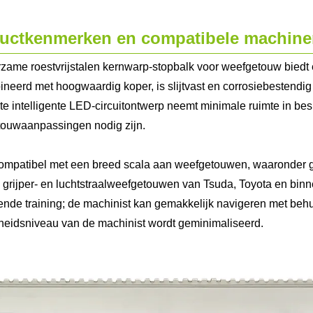
uctkenmerken en compatibele machine
zame roestvrijstalen kernwarp-stopbalk voor weefgetouw biedt ee
neerd met hoogwaardig koper, is slijtvast en corrosiebestendig 
e intelligente LED-circuitontwerp neemt minimale ruimte in be
ouwaanpassingen nodig zijn.
compatibel met een breed scala aan weefgetouwen, waaronder g
 grijper- en luchtstraalweefgetouwen van Tsuda, Toyota en binn
ende training; de machinist kan gemakkelijk navigeren met behu
heidsniveau van de machinist wordt geminimaliseerd.