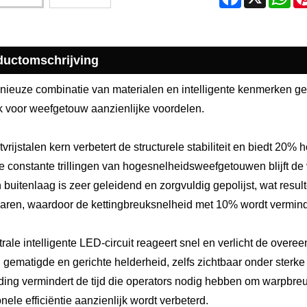
ductomschrijving
nieuze combinatie van materialen en intelligente kenmerken ge
k voor weefgetouw aanzienlijke voordelen.
vrijstalen kern verbetert de structurele stabiliteit en biedt 20
e constante trillingen van hogesnelheidsweefgetouwen blijft d
buitenlaag is zeer geleidend en zorgvuldig gepolijst, wat result
garen, waardoor de kettingbreuksnelheid met 10% wordt vermin
trale intelligente LED-circuit reageert snel en verlicht de over
 gematigde en gerichte helderheid, zelfs zichtbaar onder sterk
ding vermindert de tijd die operators nodig hebben om warpbre
nele efficiëntie aanzienlijk wordt verbeterd.