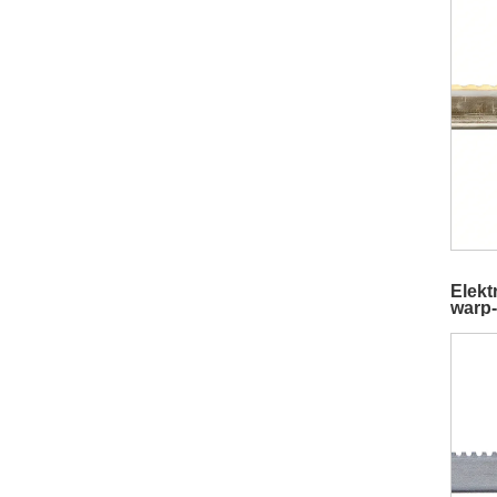
Elekt
warp-