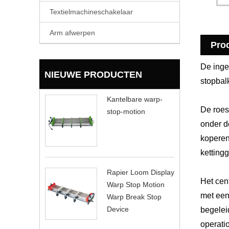
Textielmachineschakelaar
Arm afwerpen
Pro
De inge
NIEUWE PRODUCTEN
stopbal
Kantelbare warp-
De roest
stop-motion
onder d
koperen 
ketting
Rapier Loom Display
Het cen
Warp Stop Motion
met een
Warp Break Stop
Device
begelei
operatio