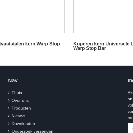
vaststalen kern Warp Stop
Koperen kern Universele
Warp Stop Bar
Nav
In
Thuis
Al
on
Over ons
vo
Producten
ve
Nieuws
me
Downloaden
Onderzoek verzenden