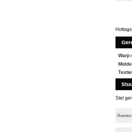
Hottags
Gere
Warp-
Midde
Texti
Stu
Stel ge