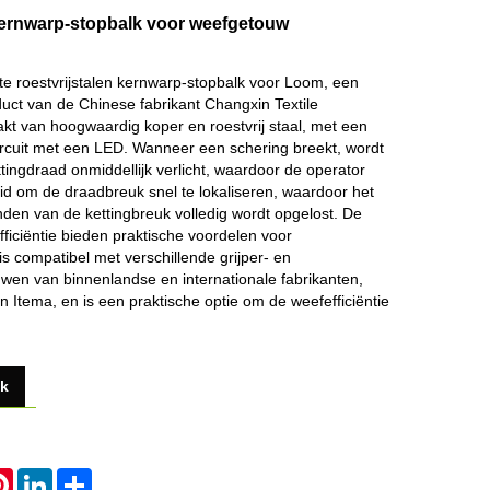
kernwarp-stopbalk voor weefgetouw
 roestvrijstalen kernwarp-stopbalk voor Loom, een
ct van de Chinese fabrikant Changxin Textile
kt van hoogwaardig koper en roestvrij staal, met een
circuit met een LED. Wanneer een schering breekt, wordt
ttingdraad onmiddellijk verlicht, waardoor de operator
id om de draadbreuk snel te lokaliseren, waardoor het
den van de kettingbreuk volledig wordt opgelost. De
fficiëntie bieden praktische voordelen voor
 is compatibel met verschillende grijper- en
uwen van binnenlandse en internationale fabrikanten,
 Itema, en is een praktische optie om de weefefficiëntie
ek
atsApp
Pinterest
LinkedIn
Share