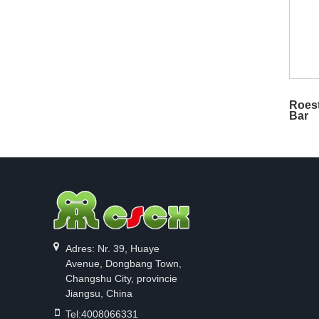
Roest
Bar
Adres: Nr. 39, Huaye
Avenue, Dongbang Town,
Changshu City, provincie
Jiangsu, China
Tel:
4008066331