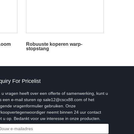
 Loom
Robuuste koperen warp-
stopstang
quiry For Pricelist
s u vragen heeft over een offerte of samenwerking, kunt u
s een e-mail sturen op sale12@cscx88.com of het
lgende vragenformulier gebruiken. Onze
rkoopvertegenwoordiger neemt binnen 24 uur contact
t u op. Bedankt voor uw interesse in onze producten.