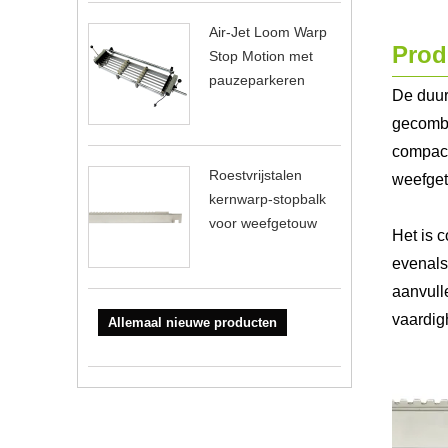
Air-Jet Loom Warp
Prod
Stop Motion met
pauzeparkeren
De duur
gecombi
compact
Roestvrijstalen
weefget
kernwarp-stopbalk
voor weefgetouw
Het is 
evenals
aanvull
vaardig
Allemaal nieuwe producten