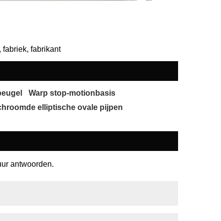
fabriek, fabrikant
beugel
Warp stop-motionbasis
chroomde elliptische ovale pijpen
 uur antwoorden.