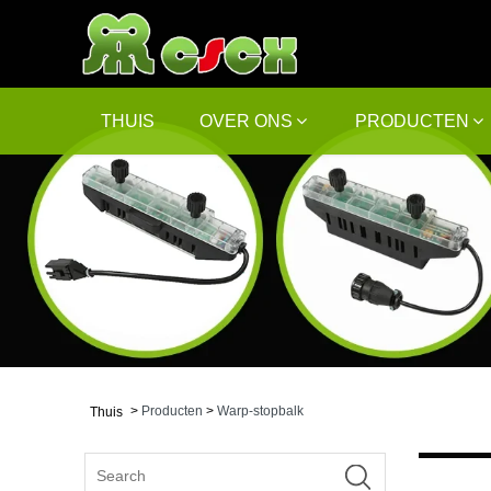
THUIS
OVER ONS
PRODUCTEN
>
Producten
>
Warp-stopbalk
Thuis