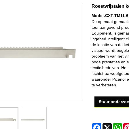
Roestvrijstalen 
Model:CXT-TM11-6
De op maat gemaakte
toonaangevend produ
Equipment, is gemaa
ingebed intelligent 
de locatie van de ke
visueel wordt begele
probleem van het vin
hoge prestaties en e
textielbedrijven. Het
luchtstraalweefgeto
waaronder Picanol en
te verbeteren.
Stuur onderzo
Facebook
X
Wh