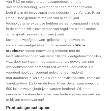
van R&D en ontwerp tot massaproductie en after-
salesondersteuning, waardoor het een toonaangevend
bedrijf is in de textielapparatuurindustrie in de Yangtze River
Delta. Door gebruik te maken van bijna 30 jaar
technologische expertise hebben we een diepgaand inzicht
in de compatibiliteitsvereisten van reguliere binnenlandse
schietspoelloze weefgetouwen (zoals
luchtstraalweefgetouwen, grijperweefgetouwen en
waterstraalweefgetouwen). Onze maatwerk
Warp-
stopboxen
komen nauwkeurig overeen met de
installatieafmetingen van verschillende weefgetouwmodellen,
waardoor storingen in de apparatuur als gevolg van niet-
overeenkomende compatibiliteit worden voorkomen. Dit
voordeel heeft consequent geleid tot een leidend
marktaandeel in kernregio's van de textielindustrie, zoals de
Yangtze River Delta en de Pearl River Delta, waar meer dan
500 lokale weverijbedrijven worden bediend. Wij heten
nieuwe en bestaande klanten van harte welkom om met ons
te blijven samenwerken!
Producteigenschappen