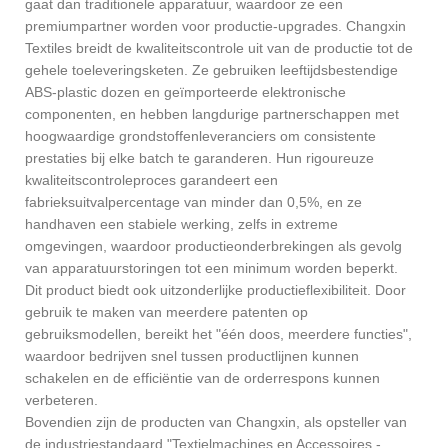
gaat dan traditionele apparatuur, waardoor ze een
premiumpartner worden voor productie-upgrades. Changxin
Textiles breidt de kwaliteitscontrole uit van de productie tot de
gehele toeleveringsketen. Ze gebruiken leeftijdsbestendige
ABS-plastic dozen en geïmporteerde elektronische
componenten, en hebben langdurige partnerschappen met
hoogwaardige grondstoffenleveranciers om consistente
prestaties bij elke batch te garanderen. Hun rigoureuze
kwaliteitscontroleproces garandeert een
fabrieksuitvalpercentage van minder dan 0,5%, en ze
handhaven een stabiele werking, zelfs in extreme
omgevingen, waardoor productieonderbrekingen als gevolg
van apparatuurstoringen tot een minimum worden beperkt.
Dit product biedt ook uitzonderlijke productieflexibiliteit. Door
gebruik te maken van meerdere patenten op
gebruiksmodellen, bereikt het "één doos, meerdere functies",
waardoor bedrijven snel tussen productlijnen kunnen
schakelen en de efficiëntie van de orderrespons kunnen
verbeteren.
Bovendien zijn de producten van Changxin, als opsteller van
de industriestandaard "Textielmachines en Accessoires -