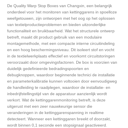
De Quality Warp Stop Boxes van Changxin, een belangrijk
onderdeel voor het monitoren van kettinggarens in spoelloze
weefgetouwen, zijn ontworpen met het oog op het oplossen
van textielproductieproblemen en bieden uitzonderlijke
functionaliteit en bruikbaarheid. Wat het structurele ontwerp
betreft, maakt dit product gebruik van een modulaire
montagemethode, met een compacte interne circuitindeling
en een hoog beschermingsniveau. Dit isoleert stof en vocht
in de textielwerkplaats effectief en voorkomt circuitstoringen
veroorzaakt door omgevingsfactoren. De box is voorzien van
duidelijk gedefinieerde bedradingspoorten en
debugknoppen, waardoor beginnende technici de installatie
en parameterkalibratie kunnen voltooien door eenvoudigweg
de handleiding te raadplegen, waardoor de installatie- en
inbedrijfstellingstijd van de apparatuur aanzienlijk wordt
verkort. Wat de kettinggarenmonitoring betreft, is deze
uitgerust met een zeer nauwkeurige sensor die
veranderingen in de kettinggarenspanning in realtime
detecteert. Wanneer een kettinggaren breekt of doorzakt,
wordt binnen 0,1 seconde een stopsignaal geactiveerd.