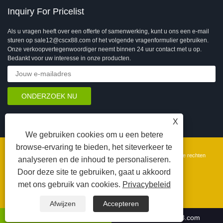
Inquiry For Pricelist
Als u vragen heeft over een offerte of samenwerking, kunt u ons een e-mail
sturen op sale12@cscx88.com of het volgende vragenformulier gebruiken.
Onze verkoopvertegenwoordiger neemt binnen 24 uur contact met u op.
Bedankt voor uw interesse in onze producten.
X
We gebruiken cookies om u een betere
browse-ervaring te bieden, het siteverkeer te
Copyright © 2026 Changshu Changxin Textile Equipment Co., Ltd. Alle rechten
analyseren en de inhoud te personaliseren.
voorbehouden.
Door deze site te gebruiken, gaat u akkoord
苏公安备 32058102002902号
Koppelingen
Sitemap
RSS
XML
Privacy Policy
met ons gebruik van cookies.
Privacybeleid
Afwijzen
Accepteren
4008066331
sale12@cscx88.com