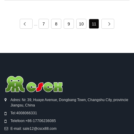
...
7
8
9
10
11
Adres: Nr. 39, Huaye Avenue, Dongbang Town, Changshu City, provincie
Jiangsu, China
Tel:
4008066331
Telefoon:
+86-17706236085
E-mail:
sale12@cscx88.com