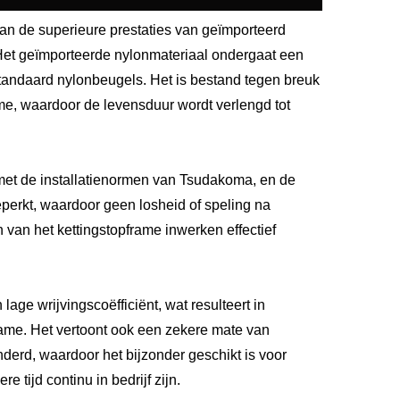
n de superieure prestaties van geïmporteerd
et geïmporteerde nylonmateriaal ondergaat een
standaard nylonbeugels. Het is bestand tegen breuk
e, waardoor de levensduur wordt verlengd tot
 met de installatienormen van Tsudakoma, en de
eperkt, waardoor geen losheid of speling na
 van het kettingstopframe inwerken effectief
lage wrijvingscoëfficiënt, wat resulteert in
frame. Het vertoont ook een zekere mate van
nderd, waardoor het bijzonder geschikt is voor
ijd continu in bedrijf zijn.