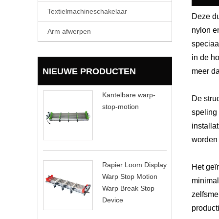
Textielmachineschakelaar
Deze du
nylon e
Arm afwerpen
speciaa
in de h
NIEUWE PRODUCTEN
meer dan
Kantelbare warp-
De stru
stop-motion
speling
install
worden 
Rapier Loom Display
Het geïm
Warp Stop Motion
minimal
Warp Break Stop
zelfsme
Device
product