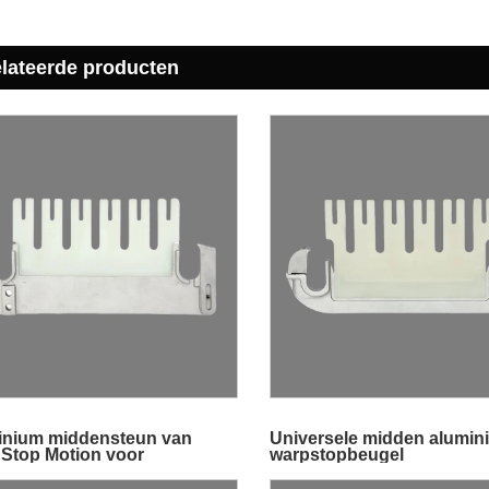
elateerde producten
inium middensteun van
Universele midden alumin
Stop Motion voor
warpstopbeugel
elmachines