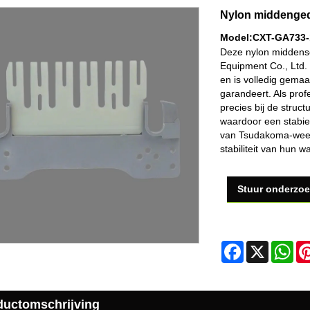
Nylon middenged
Model:CXT-GA733-
Deze nylon middens
Equipment Co., Ltd.
en is volledig gema
garandeert. Als prof
precies bij de stru
waardoor een stabie
van Tsudakoma-weef
stabiliteit van hun 
Stuur onderzo
Facebook
X
Wh
ductomschrijving