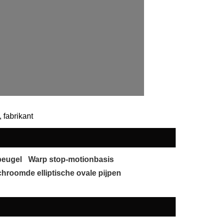
 fabrikant
beugel
Warp stop-motionbasis
chroomde elliptische ovale pijpen