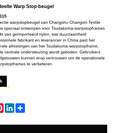
eelte Warp Stop-beugel
115
ectie warpstopbeugel van Changshu Changxin Textile
 is speciaal ontworpen voor Tsudakoma-warpstopframes
akt van geïmporteerd nylon, wat duurzaamheid
essionele fabrikant en leverancier in China past het
cturele afmetingen van het Tsudakoma-warpstopframe,
le centrale ondersteuning wordt geboden. Gebruikers
getouwen kunnen erop vertrouwen om de operationele
warpstopframes te verbeteren.
ek
atsApp
Pinterest
LinkedIn
Share