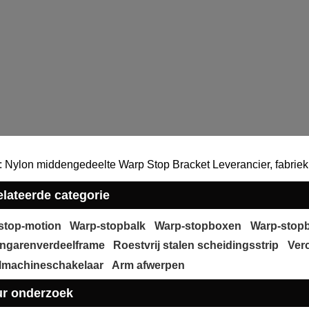
: Nylon middengedeelte Warp Stop Bracket Leverancier, fabriek,
lateerde categorie
stop-motion
Warp-stopbalk
Warp-stopboxen
Warp-stop
ngarenverdeelframe
Roestvrij stalen scheidingsstrip
Ver
elmachineschakelaar
Arm afwerpen
ur onderzoek