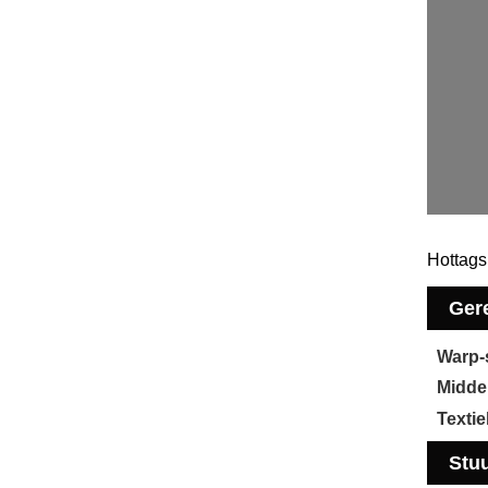
Hottags
Gere
Warp-
Midde
Texti
Stu