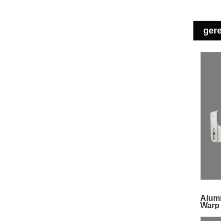
ger
Alum
Warp 
texti