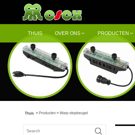
THUIS
OVER ONS
PRODUCTEN
>
Producten
>
Warp-stopbeugel
Thuis