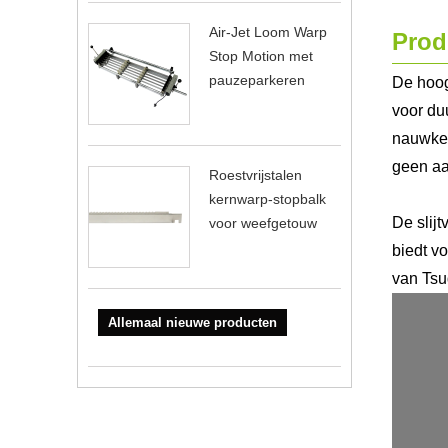
Air-Jet Loom Warp
Prod
Stop Motion met
pauzeparkeren
De hoog
voor du
nauwkeu
geen aa
Roestvrijstalen
kernwarp-stopbalk
De slij
voor weefgetouw
biedt v
van Ts
Allemaal nieuwe producten