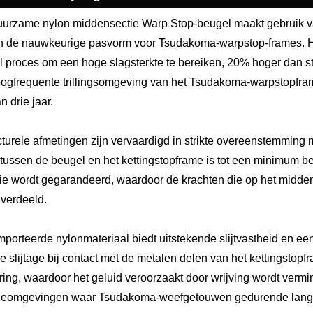
urzame nylon middensectie Warp Stop-beugel maakt gebruik va
n de nauwkeurige pasvorm voor Tsudakoma-warpstop-frames. H
l proces om een ​​hoge slagsterkte te bereiken, 20% hoger dan 
oogfrequente trillingsomgeving van het Tsudakoma-warpstopfram
 drie jaar.
cturele afmetingen zijn vervaardigd in strikte overeenstemming
 tussen de beugel en het kettingstopframe is tot een minimum b
atie wordt gegarandeerd, waardoor de krachten die op het midden
verdeeld.
porteerde nylonmateriaal biedt uitstekende slijtvastheid en een 
e slijtage bij contact met de metalen delen van het kettingstop
ring, waardoor het geluid veroorzaakt door wrijving wordt vermi
ieomgevingen waar Tsudakoma-weefgetouwen gedurende langere t