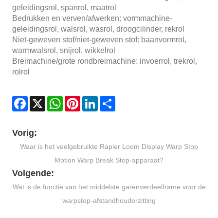
geleidingsrol, spanrol, maatrol
Bedrukken en verven/afwerken: vormmachine-
geleidingsrol, walsrol, wasrol, droogcilinder, rekrol
Niet-geweven stof/niet-geweven stof: baanvormrol,
warmwalsrol, snijrol, wikkelrol
Breimachine/grote rondbreimachine: invoerrol, trekrol,
rolrol
Facebook
X
WhatsApp
Pinterest
LinkedIn
Share
Vorig:
Waar is het veelgebruikte Rapier Loom Display Warp Stop
Motion Warp Break Stop-apparaat?
Volgende:
Wat is de functie van het middelste garenverdeelframe voor de
warpstop-afstandhouderzitting