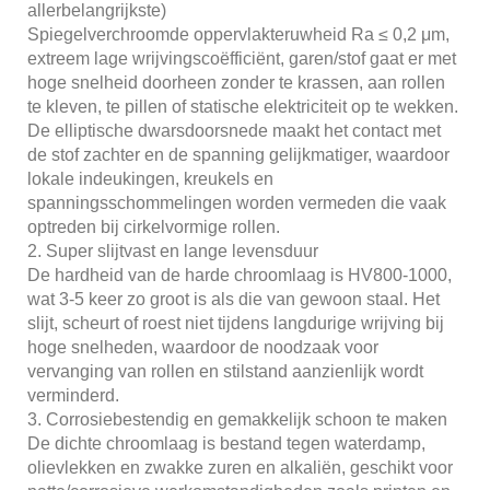
allerbelangrijkste)
Spiegelverchroomde oppervlakteruwheid Ra ≤ 0,2 μm,
extreem lage wrijvingscoëfficiënt, garen/stof gaat er met
hoge snelheid doorheen zonder te krassen, aan rollen
te kleven, te pillen of statische elektriciteit op te wekken.
De elliptische dwarsdoorsnede maakt het contact met
de stof zachter en de spanning gelijkmatiger, waardoor
lokale indeukingen, kreukels en
spanningsschommelingen worden vermeden die vaak
optreden bij cirkelvormige rollen.
2. Super slijtvast en lange levensduur
De hardheid van de harde chroomlaag is HV800-1000,
wat 3-5 keer zo groot is als die van gewoon staal. Het
slijt, scheurt of roest niet tijdens langdurige wrijving bij
hoge snelheden, waardoor de noodzaak voor
vervanging van rollen en stilstand aanzienlijk wordt
verminderd.
3. Corrosiebestendig en gemakkelijk schoon te maken
De dichte chroomlaag is bestand tegen waterdamp,
olievlekken en zwakke zuren en alkaliën, geschikt voor